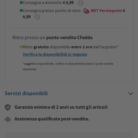
Consegna a domicilio
€ 6,99
Consegna presso punto di ritiro
BRT Fermopoint
€
6,99
punto vendita CFadda
Ritiro presso un
Ritiro
gratuito
disponibile
entro 1 ora
dall'acquisto*
Verifica la disponibilità in negozio
*soggetto a disponibilità , verifica la disponibilità presso il punto vendita
desiderato
Servizi disponibili
Garanzia minima di 2 anni su tutti gli articoli
Assistenza qualificata post-vendita.