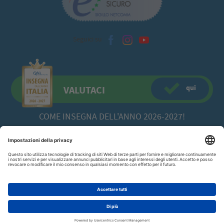
Seguici su
qui
VALUTACI
COME INSEGNA DELL'ANNO 2026-2027!
CFadda SRL
a socio unico -
Copyright© 2026 Via Calamattia, 23 - 09134
Cagliari (CA)
070/520422
P.I. 00613980929
AGGIUNGI AL CARRELLO