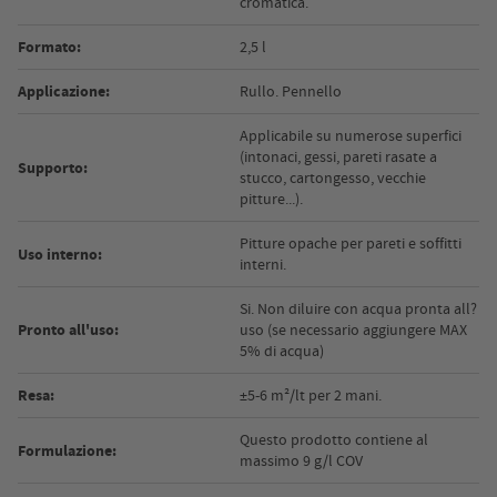
cromatica.
Formato:
2,5 l
Applicazione:
Rullo. Pennello
Applicabile su numerose superfici
(intonaci, gessi, pareti rasate a
Supporto:
stucco, cartongesso, vecchie
pitture...).
Pitture opache per pareti e soffitti
Uso interno:
interni.
Si. Non diluire con acqua pronta all?
Pronto all'uso:
uso (se necessario aggiungere MAX
5% di acqua)
Resa:
±5-6 m²/lt per 2 mani.
Questo prodotto contiene al
Formulazione:
massimo 9 g/l COV