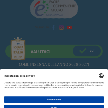
Seguici su
qui
VALUTACI
COME INSEGNA DELL'ANNO 2026-2027!
CFadda SRL
a socio unico -
Copyright© 2026 Via Calamattia, 23 - 09134
Cagliari (CA)
070/520422
P.I. 00613980929