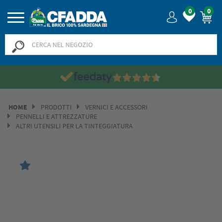
0
0
HOME
PRODOTTI
VERNICI E ACCESSORI
PENNELLI E ATTREZZATURE
ALTRI UTENSILI PER LA TINTEGGIATURA