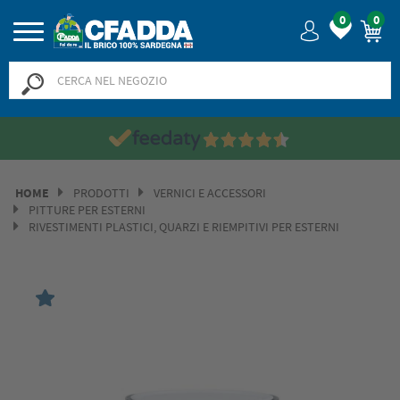
0
0
HOME
PRODOTTI
VERNICI E ACCESSORI
PITTURE PER ESTERNI
RIVESTIMENTI PLASTICI, QUARZI E RIEMPITIVI PER ESTERNI