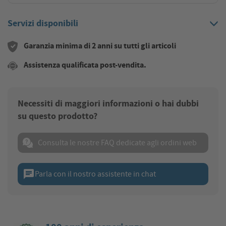
Servizi disponibili
Garanzia minima di 2 anni su tutti gli articoli
Assistenza qualificata post-vendita.
Necessiti di maggiori informazioni o hai dubbi
su questo prodotto?
Consulta le nostre FAQ dedicate agli ordini web
chat
Parla con il nostro assistente in chat