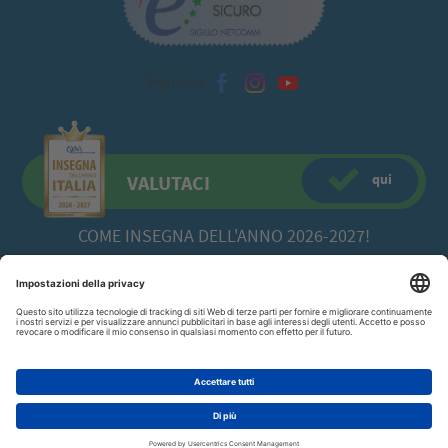
Seguici su
qui
VALUTACI
COME INSEGNA DELL'ANNO 2026-2027!
CFadda SRL
a socio unico -
Copyright© 2026 Via Calamattia, 23 - 09134
Cagliari (CA)
070/520422
P.I. 00613980929
AGGIUNGI AL CARRELLO