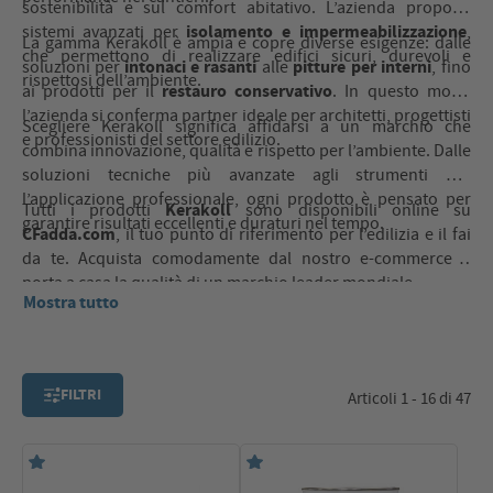
sostenibilità e sul comfort abitativo. L’azienda propone
isolamento e impermeabilizzazione
sistemi avanzati per
,
La gamma Kerakoll è ampia e copre diverse esigenze: dalle
che permettono di realizzare edifici sicuri, durevoli e
intonaci e rasanti
pitture per interni
soluzioni per
alle
, fino
rispettosi dell’ambiente.
restauro conservativo
ai prodotti per il
. In questo modo
l’azienda si conferma partner ideale per architetti, progettisti
Scegliere Kerakoll significa affidarsi a un marchio che
e professionisti del settore edilizio.
combina innovazione, qualità e rispetto per l’ambiente. Dalle
soluzioni tecniche più avanzate agli strumenti per
l’applicazione professionale, ogni prodotto è pensato per
Kerakoll
Tutti i prodotti
sono disponibili online su
garantire risultati eccellenti e duraturi nel tempo.
CFadda.com
, il tuo punto di riferimento per l’edilizia e il fai
da te. Acquista comodamente dal nostro e-commerce e
porta a casa la qualità di un marchio leader mondiale.
Mostra tutto
FILTRI
Articoli 1 - 16 di 47