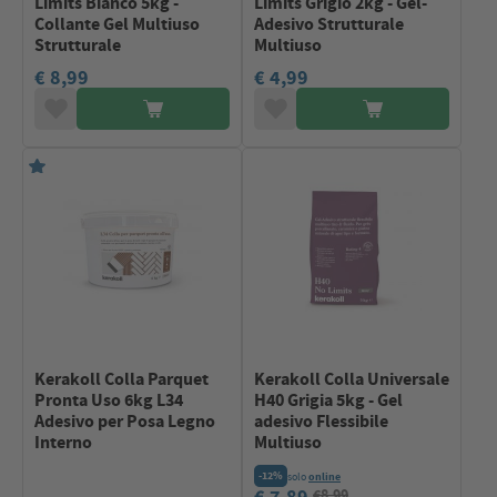
Limits Bianco 5kg -
Limits Grigio 2kg - Gel-
Collante Gel Multiuso
Adesivo Strutturale
Strutturale
Multiuso
€ 8,99
€ 4,99
Kerakoll Colla Parquet
Kerakoll Colla Universale
Pronta Uso 6kg L34
H40 Grigia 5kg - Gel
Adesivo per Posa Legno
adesivo Flessibile
Interno
Multiuso
-12%
solo
online
€8,99