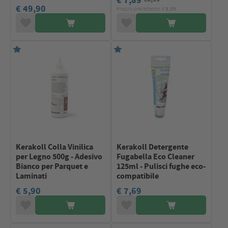
€ 7,89
€ 49,90
Prezzo precedente: €
8.99
Kerakoll Colla Vinilica
Kerakoll Detergente
per Legno 500g - Adesivo
Fugabella Eco Cleaner
Bianco per Parquet e
125ml - Pulisci fughe eco-
Laminati
compatibile
€ 5,90
€ 7,69