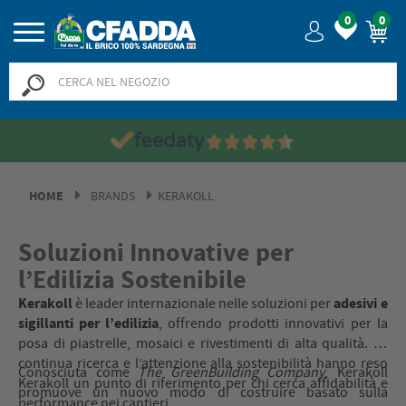
0
0
HOME
BRANDS
KERAKOLL
Soluzioni Innovative per
l’Edilizia Sostenibile
Kerakoll
adesivi e
è leader internazionale nelle soluzioni per
sigillanti per l’edilizia
, offrendo prodotti innovativi per la
posa di piastrelle, mosaici e rivestimenti di alta qualità. La
continua ricerca e l’attenzione alla sostenibilità hanno reso
Conosciuta come
The GreenBuilding Company
, Kerakoll
Kerakoll un punto di riferimento per chi cerca affidabilità e
promuove un nuovo modo di costruire basato sulla
performance nei cantieri.