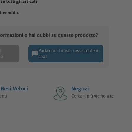
u tutti gli articoli
t-vendita.
nformazioni o hai dubbi su questo prodotto?
Q
Parla con il nostro assistente in
chat
eb
chat
 Resi Veloci
Negozi
enti
Cerca il più vicino a te