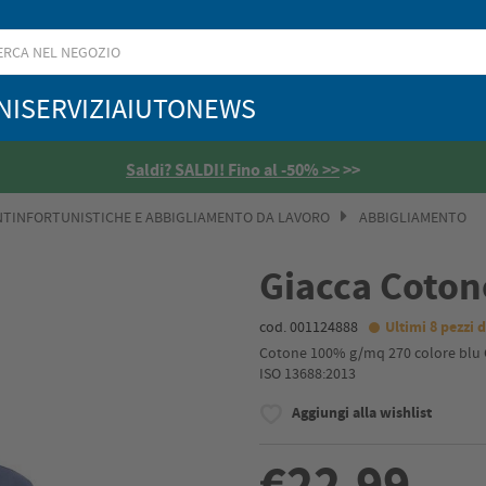
NI
SERVIZI
AIUTO
NEWS
Saldi? SALDI! Fino al -50% >>
>>
NTINFORTUNISTICHE E ABBIGLIAMENTO DA LAVORO
ABBIGLIAMENTO
Giacca Coton
cod. 001124888
Ultimi 8 pezzi d
Cotone 100% g/mq 270 colore blu Co
ISO 13688:2013
Aggiungi alla wishlist
€22,99