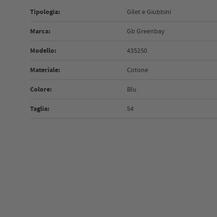
Tipologia:
Gilet e Giubbini
Marca:
Gb Greenbay
Modello:
435250
Materiale:
Cotone
Colore:
Blu
Taglia:
54