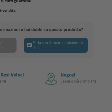
u tutti gli articoli
t-vendita.
nformazioni o hai dubbi su questo prodotto?
Q
Parla con il nostro assistente in
chat
eb
chat
 Resi Veloci
Negozi
enti
Cerca il più vicino a te