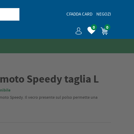
CFADDA CARD
NEGOZI
0
0
 moto Speedy taglia L
nibile
r moto Speedy. Il vecro presente sul polso permette una