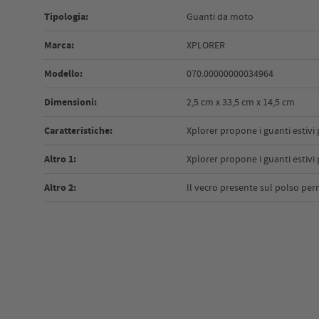
Tipologia:
Guanti da moto
Marca:
XPLORER
Modello:
070.00000000034964
Dimensioni:
2,5 cm x 33,5 cm x 14,5 cm
Caratteristiche:
Xplorer propone i guanti estivi
Altro 1:
Xplorer propone i guanti estiv
Altro 2:
Il vecro presente sul polso per