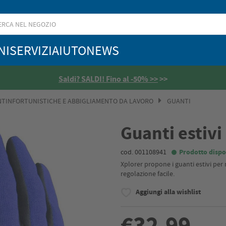
NI
SERVIZI
AIUTO
NEWS
Saldi? SALDI! Fino al -50% >>
>>
NTINFORTUNISTICHE E ABBIGLIAMENTO DA LAVORO
GUANTI
Guanti estivi
cod. 001108941
Prodotto dispo
Xplorer propone i guanti estivi pe
regolazione facile.
Aggiungi alla wishlist
€32,99