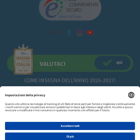
Seguici su
qui
VALUTACI
COME INSEGNA DELL'ANNO 2026-2027!
CFadda SRL
a socio unico -
Copyright© 2026 Via Calamattia, 23 - 09134
Cagliari (CA)
070/520422
P.I. 00613980929