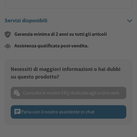
Servizi disponibili
Garanzia minima di 2 anni su tutti gli articoli
Assistenza qualificata post-vendita.
Necessiti di maggiori informazioni o hai dubbi
su questo prodotto?
Consulta le nostre FAQ dedicate agli ordini web
chat
Parla con il nostro assistente in chat