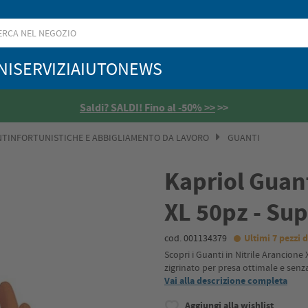
NI
SERVIZI
AIUTO
NEWS
Saldi? SALDI! Fino al -50% >>
>>
NTINFORTUNISTICHE E ABBIGLIAMENTO DA LAVORO
GUANTI
Kapriol Guant
XL 50pz - Sup
cod. 001134379
Ultimi 7 pezzi d
Scopri i Guanti in Nitrile Arancione
zigrinato per presa ottimale e senza
Vai alla descrizione completa
Aggiungi alla wishlist