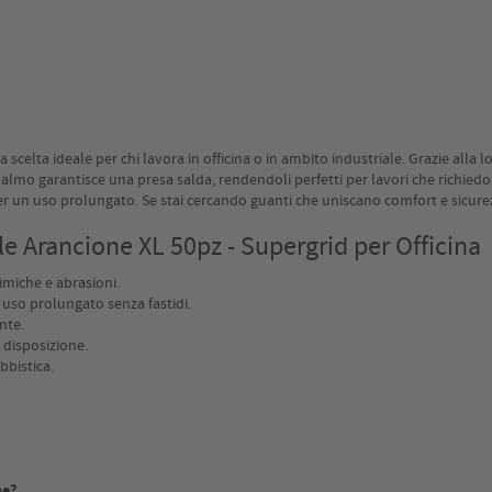
 scelta ideale per chi lavora in officina o in ambito industriale. Grazie alla
palmo garantisce una presa salda, rendendoli perfetti per lavori che richiedo
per un uso prolungato. Se stai cercando guanti che uniscano comfort e sicurezz
ile Arancione XL 50pz - Supergrid per Officina
imiche e abrasioni.
 uso prolungato senza fastidi.
nte.
 disposizione.
obbistica.
he?