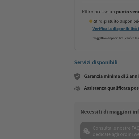
punto ven
Ritiro presso un
Ritiro
gratuito
disponibi
Verifica la disponibilità
*soggetto a disponibilità , verifica l
Servizi disponibili
Garanzia minima di 2 anni s
Assistenza qualificata pos
Necessiti di maggiori i
Consulta le nostre FA
dedicate agli ordini w