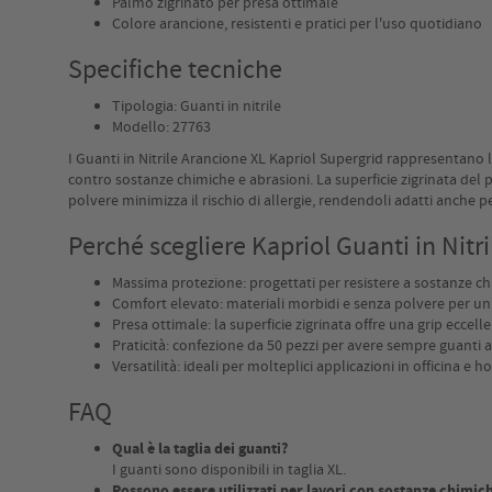
Palmo zigrinato per presa ottimale
Colore arancione, resistenti e pratici per l'uso quotidiano
Specifiche tecniche
Tipologia: Guanti in nitrile
Modello: 27763
I Guanti in Nitrile Arancione XL Kapriol Supergrid rappresentano la
contro sostanze chimiche e abrasioni. La superficie zigrinata del 
polvere minimizza il rischio di allergie, rendendoli adatti anche 
Perché scegliere Kapriol Guanti in Nitr
Massima protezione: progettati per resistere a sostanze ch
Comfort elevato: materiali morbidi e senza polvere per un
Presa ottimale: la superficie zigrinata offre una grip eccelle
Praticità: confezione da 50 pezzi per avere sempre guanti a
Versatilità: ideali per molteplici applicazioni in officina e h
FAQ
Qual è la taglia dei guanti?
I guanti sono disponibili in taglia XL.
Possono essere utilizzati per lavori con sostanze chimic