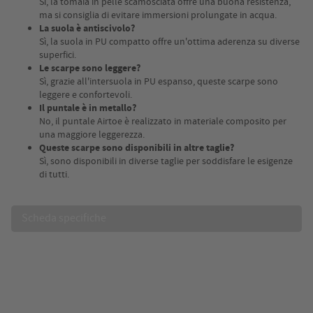
Sì, la tomaia in pelle scamosciata offre una buona resistenza,
ma si consiglia di evitare immersioni prolungate in acqua.
La suola è antiscivolo?
Sì, la suola in PU compatto offre un'ottima aderenza su diverse
superfici.
Le scarpe sono leggere?
Sì, grazie all'intersuola in PU espanso, queste scarpe sono
leggere e confortevoli.
Il puntale è in metallo?
No, il puntale Airtoe è realizzato in materiale composito per
una maggiore leggerezza.
Queste scarpe sono disponibili in altre taglie?
Sì, sono disponibili in diverse taglie per soddisfare le esigenze
di tutti.
Scheda specifiche