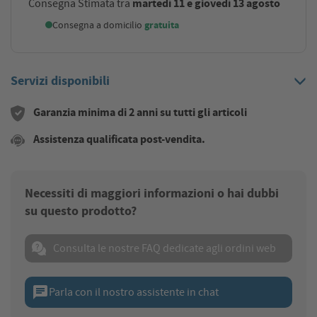
martedì 11 e giovedì 13 agosto
Consegna Stimata tra
Consegna a domicilio
gratuita
Servizi disponibili
Garanzia minima di 2 anni su tutti gli articoli
Assistenza qualificata post-vendita.
Necessiti di maggiori informazioni o hai dubbi
su questo prodotto?
Consulta le nostre FAQ dedicate agli ordini web
chat
Parla con il nostro assistente in chat