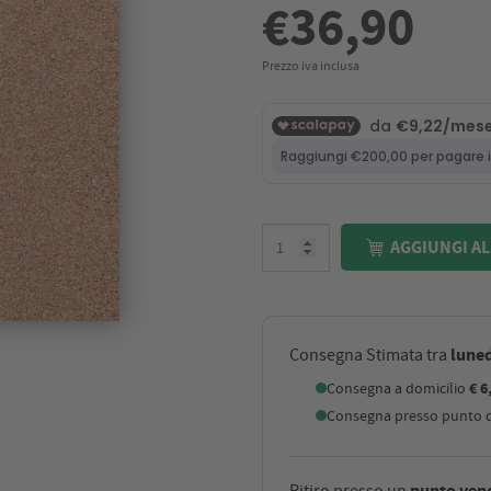
€36,90
Prezzo iva inclusa
AGGIUNGI AL
luned
Consegna Stimata tra
Consegna a domicilio
€ 6
Consegna presso punto di
punto ven
Ritiro presso un