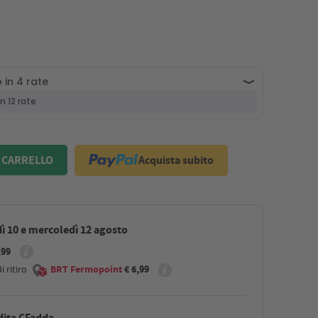
Acquista subito
 CARRELLO
ì 10 e mercoledì 12 agosto
,99
 ritiro
BRT Fermopoint
€ 6,99
dita CFadda