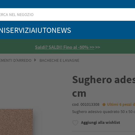
NI
SERVIZI
AIUTO
NEWS
Saldi? SALDI! Fino al -50% >>
>>
MENTI D'ARREDO
BACHECHE E LAVAGNE
Sughero ades
cm
cod. 001013308
Ultimi 6 pezzi d
Sughero adesivo quadrato 50 x 50 
Aggiungi alla wishlist