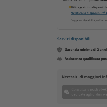
Ritiro
gratuito
disponibi
Verifica la disponibilità
*soggetto a disponibilità , verifica l
Servizi disponibili
Garanzia minima di 2 anni s
Assistenza qualificata pos
Necessiti di maggiori i
Consulta le nostre FA
dedicate agli ordini w