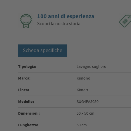
100 anni di esperienza
Scopri la nostra storia
Scheda specifiche
Tipologia:
Lavagne sughero
Marca:
Kimono
Linea:
Kimart
Modello:
SUG4PA5050
Dimensioni:
50 x 50 cm
Lunghezza:
50 cm