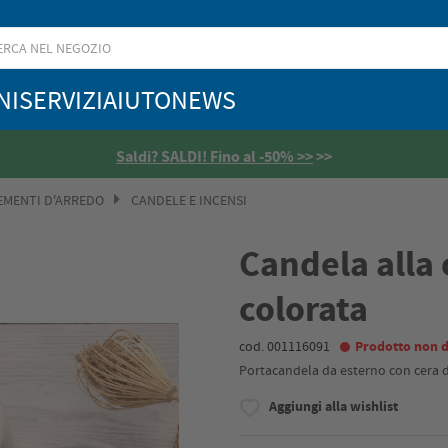
NI
SERVIZI
AIUTO
NEWS
Saldi? SALDI! Fino al -50% >>
>>
MENTI D'ARREDO
CANDELE E INCENSI
Candela alla 
colorata
cod. 001116091
Prodotto non d
Portacandela da esterno con cera di
Aggiungi alla wishlist