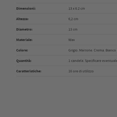
Dimensioni:
13 x 6.2 cm
Altezza:
6,2 cm
Diametro:
13 cm
Materiale:
Wax
Colore:
Grigio. Marrone. Crema. Bianco
Quantità:
1 candela. Specificare eventual
Caratteristiche:
16 ore di utilizzo