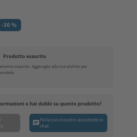
-30 %
Prodotto esaurito
nte esaurito. Aggiungilo alla tua wishlist per
onibile.
nformazioni o hai dubbi su questo prodotto?
Q
Parla con il nostro assistente in
chat
eb
chat