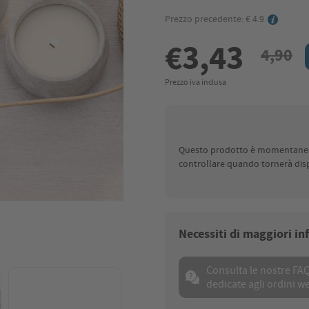
Prezzo precedente: € 4.9
€3,43
4,90
Prezzo iva inclusa
Questo prodotto è momentaneame
controllare quando tornerà disp
Necessiti di maggiori i
Consulta le nostre FA
dedicate agli ordini w