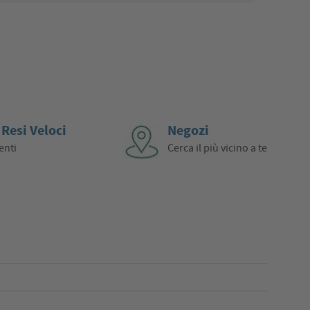
 Resi Veloci
Negozi
enti
Cerca il più vicino a te