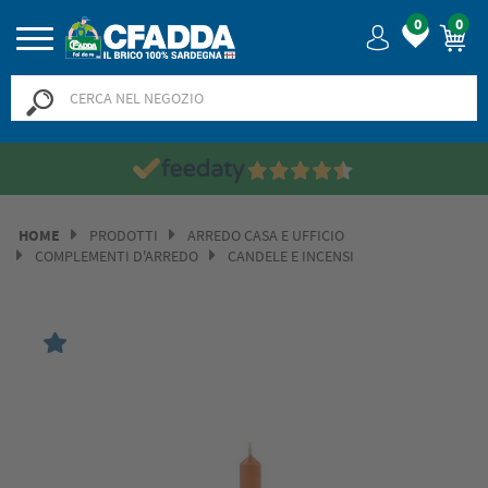
0
0
HOME
PRODOTTI
ARREDO CASA E UFFICIO
COMPLEMENTI D'ARREDO
CANDELE E INCENSI