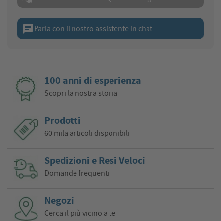
chat
Parla con il nostro assistente in chat
100 anni di esperienza
Scopri la nostra storia
Prodotti
60 mila articoli disponibili
Spedizioni e Resi Veloci
Domande frequenti
Negozi
Cerca il più vicino a te