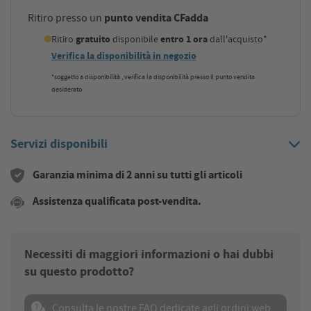
punto vendita CFadda
Ritiro presso un
Ritiro
gratuito
disponibile
entro 1 ora
dall'acquisto*
Verifica la disponibilità in negozio
*soggetto a disponibilità , verifica la disponibilità presso il punto vendita
desiderato
Servizi disponibili
Garanzia minima di 2 anni su tutti gli articoli
Assistenza qualificata post-vendita.
Necessiti di maggiori informazioni o hai dubbi
su questo prodotto?
Consulta le nostre FAQ dedicate agli ordini web