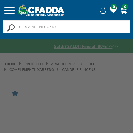
0
0
Saldi? SALDI! Fino al -50% >>
>>
HOME
PRODOTTI
ARREDO CASA E UFFICIO
COMPLEMENTI D'ARREDO
CANDELE E INCENSI