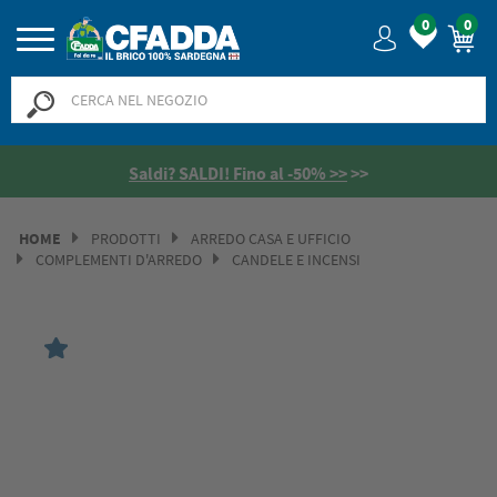
0
0
Saldi? SALDI! Fino al -50% >>
>>
HOME
PRODOTTI
ARREDO CASA E UFFICIO
COMPLEMENTI D'ARREDO
CANDELE E INCENSI