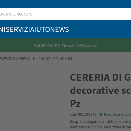
NI
SERVIZI
AIUTO
NEWS
Saldi? SALDI! Fino al -50% >>
>>
MENTI D'ARREDO
CANDELE E INCENSI
CERERIA DI 
decorative s
Pz
cod. 001129542
Prodotto dispo
Scopri le eleganti candele decorati
diametro di 2,2 cm. Realizzate in ce