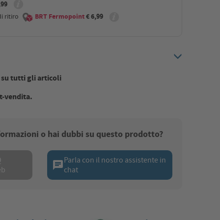
,99
 ritiro
BRT Fermopoint
€ 6,99
u tutti gli articoli
t-vendita.
nformazioni o hai dubbi su questo prodotto?
Q
Parla con il nostro assistente in
chat
eb
chat