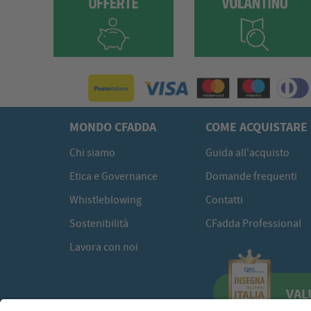
MONDO CFADDA
COME ACQUISTARE
Chi siamo
Guida all'acquisto
Etica e Governance
Domande frequenti
Whistleblowing
Contatti
Sostenibilità
CFadda Professional
Lavora con noi
VAL