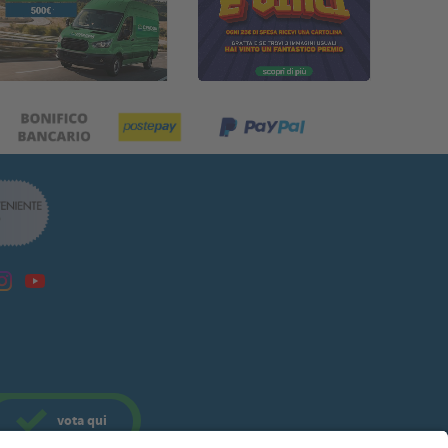
vota
qui