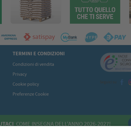
TERMINI E CONDIZIONI
Condizioni di vendita
Privacy
Seguici su
Cookie policy
Preferenze Cookie
UTACI
COME INSEGNA DELL'ANNO 2026-2027!