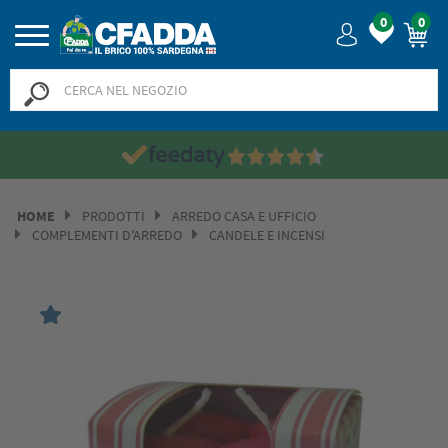
0
0
HOME
PRODOTTI
ARREDO CASA E UFFICIO
COMPLEMENTI D'ARREDO
CANDELE E INCENSI