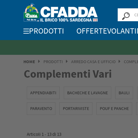
PRODOTTI
OFFERTE
VOLANTI
HOME
PRODOTTI
ARREDO CASA E UFFICIO
COMPLE
Complementi Vari
APPENDIABITI
BACHECHE E LAVAGNE
BAULI
PARAVENTO
PORTARIVISTE
POUF E PANCHE
Articoli 1 -
13
di
13