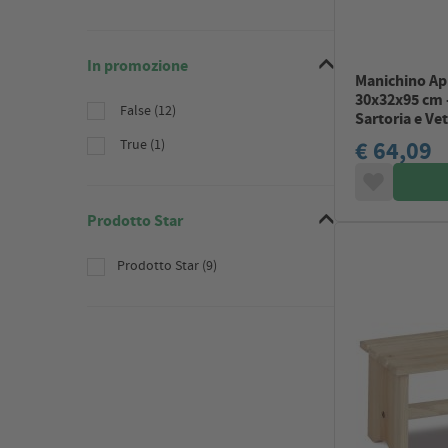
In promozione
Manichino Ap
30x32x95 cm 
False (12)
Sartoria e Ve
€ 64,09
True (1)
Prodotto Star
Prodotto Star (9)