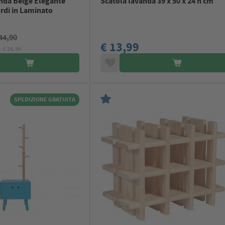
inda Beige Elegante
Scatola lavanda 39 x 50 x 24 h cm
rdi in Laminato
44,90
€ 13,99
: €
26.99
SPEDIZIONE GRATUITA