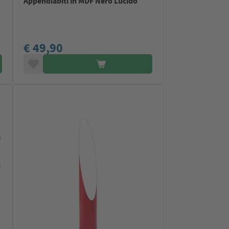
Appendiabiti in MDF Nero Lucido
€ 49,90