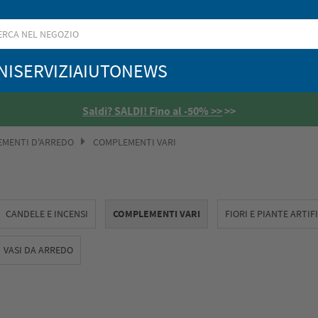
NI
SERVIZI
AIUTO
NEWS
Saldi? SALDI! Fino al -50% >>
>>
MENTI D'ARREDO
COMPLEMENTI VARI
CANDELE E INCENSI
COMPLEMENTI VARI
FIORI E PIANTE ARTIF
VASI DA ARREDO