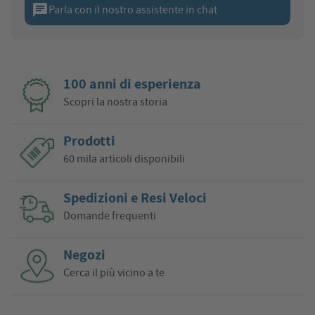
chat
Parla con il nostro assistente in chat
100 anni di esperienza
Scopri la nostra storia
Prodotti
60 mila articoli disponibili
Spedizioni e Resi Veloci
Domande frequenti
Negozi
Cerca il più vicino a te