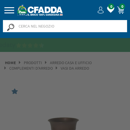
0
0
Saldi? SALDI! Fino al -50% >>
>>
HOME
PRODOTTI
ARREDO CASA E UFFICIO
COMPLEMENTI D'ARREDO
VASI DA ARREDO