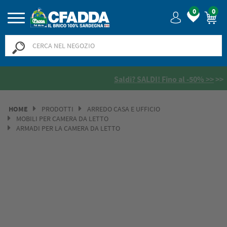
0
0
Saldi? SALDI! Fino al -50% >>
>>
HOME
PRODOTTI
ARREDO CASA E UFFICIO
MOBILI PER CAMERA DA LETTO
ARMADI PER LA CAMERA DA LETTO