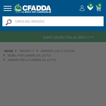
0
0
Saldi? SALDI! Fino al -50% >>
>>
HOME
PRODOTTI
ARREDO CASA E UFFICIO
MOBILI PER CAMERA DA LETTO
ARMADI PER LA CAMERA DA LETTO