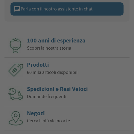
chat
Parla con il nostro assistente in chat
100 anni di esperienza
Scopri la nostra storia
Prodotti
60 mila articoli disponibili
Spedizioni e Resi Veloci
Domande frequenti
Negozi
Cerca il più vicino a te