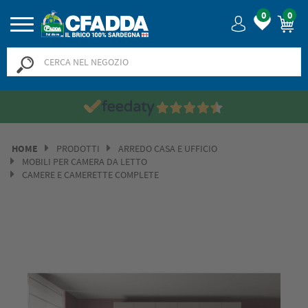
0
0
HOME
PRODOTTI
ARREDO CASA E UFFICIO
MOBILI PER CAMERA DA LETTO
CAMERE E CAMERETTE COMPLETE