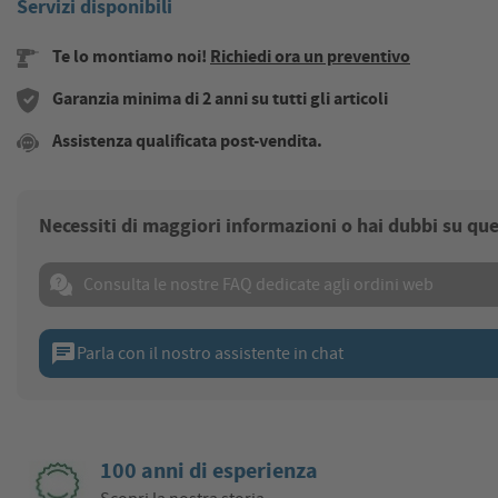
Servizi disponibili
Te lo montiamo noi!
Richiedi ora un preventivo
Garanzia minima di 2 anni su tutti gli articoli
Assistenza qualificata post-vendita.
Necessiti di maggiori informazioni o hai dubbi su qu
Consulta le nostre FAQ dedicate agli ordini web
chat
Parla con il nostro assistente in chat
100 anni di esperienza