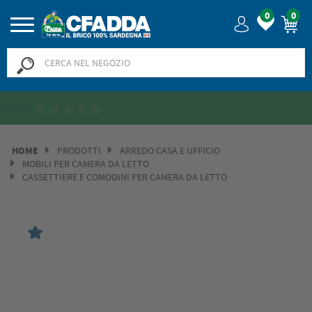
0
0
Saldi? SALDI! Fino al -50% >>
>>
HOME
PRODOTTI
ARREDO CASA E UFFICIO
MOBILI PER CAMERA DA LETTO
CASSETTIERE E COMODINI PER CAMERA DA LETTO