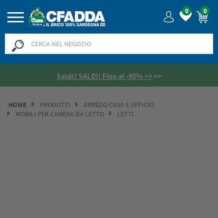
0
0
Saldi? SALDI! Fino al -50% >>
>>
HOME
PRODOTTI
ARREDO CASA E UFFICIO
MOBILI PER CAMERA DA LETTO
LETTI