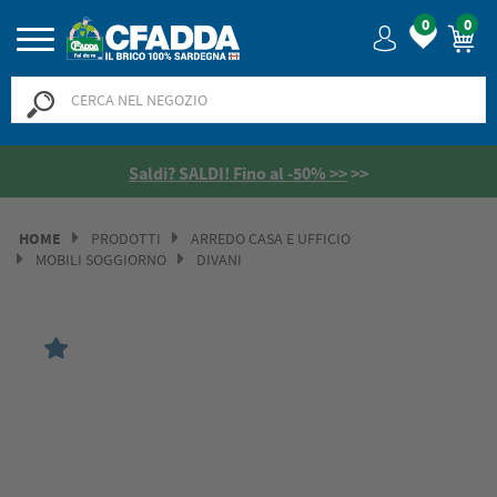
0
0
Saldi? SALDI! Fino al -50% >>
>>
HOME
PRODOTTI
ARREDO CASA E UFFICIO
MOBILI SOGGIORNO
DIVANI