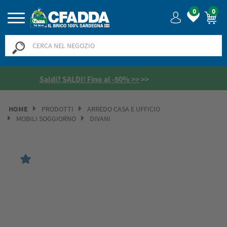
0
0
HOME
PRODOTTI
ARREDO CASA E UFFICIO
MOBILI SOGGIORNO
DIVANI