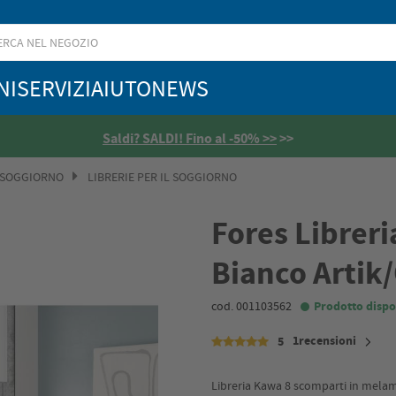
NI
SERVIZI
AIUTO
NEWS
Saldi? SALDI! Fino al -50% >>
>>
 SOGGIORNO
LIBRERIE PER IL SOGGIORNO
Fores Librer
Bianco Artik
cod. 001103562
Prodotto dispo
1recensioni
5
Libreria Kawa 8 scomparti in melamin