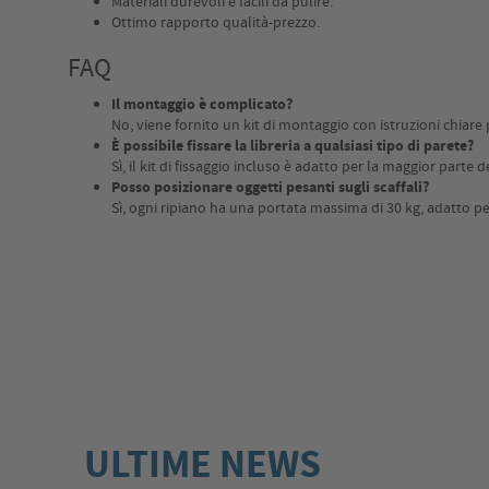
Materiali durevoli e facili da pulire.
Ottimo rapporto qualità-prezzo.
FAQ
Il montaggio è complicato?
No, viene fornito un kit di montaggio con istruzioni chiare
È possibile fissare la libreria a qualsiasi tipo di parete?
Sì, il kit di fissaggio incluso è adatto per la maggior parte de
Posso posizionare oggetti pesanti sugli scaffali?
Sì, ogni ripiano ha una portata massima di 30 kg, adatto per
ULTIME NEWS