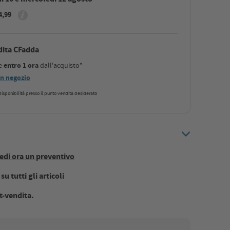
4,99
dita CFadda
le
entro 1 ora
dall'acquisto*
 in negozio
a disponibilità presso il punto vendita desiderato
edi ora un preventivo
u tutti gli articoli
t-vendita.