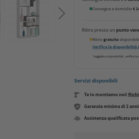
Consegna a domicilio
€ 1
punto ven
Ritiro presso un
Ritiro
gratuito
disponibi
Verifica la disponibilità
*soggetto a disponibilità , verifica l
Servizi disponibili
Te lo montiamo noi!
Richi
Garanzia minima di 2 anni s
Assistenza qualificata pos