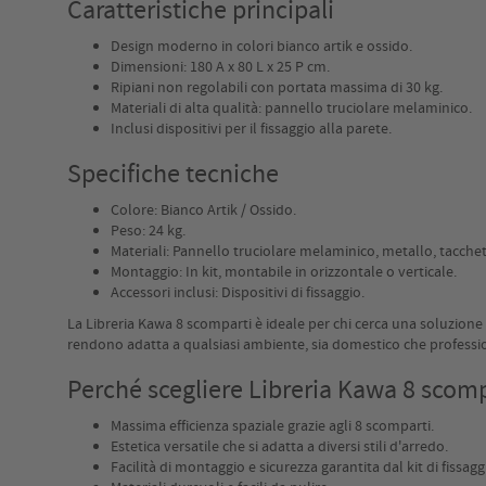
Caratteristiche principali
Design moderno in colori bianco artik e ossido.
Dimensioni: 180 A x 80 L x 25 P cm.
Ripiani non regolabili con portata massima di 30 kg.
Materiali di alta qualità: pannello truciolare melaminico.
Inclusi dispositivi per il fissaggio alla parete.
Specifiche tecniche
Colore: Bianco Artik / Ossido.
Peso: 24 kg.
Materiali: Pannello truciolare melaminico, metallo, tacchet
Montaggio: In kit, montabile in orizzontale o verticale.
Accessori inclusi: Dispositivi di fissaggio.
La Libreria Kawa 8 scomparti è ideale per chi cerca una soluzione 
rendono adatta a qualsiasi ambiente, sia domestico che professiona
Perché scegliere Libreria Kawa 8 scomp
Massima efficienza spaziale grazie agli 8 scomparti.
Estetica versatile che si adatta a diversi stili d'arredo.
Facilità di montaggio e sicurezza garantita dal kit di fissagg