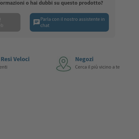
nformazioni o hai dubbi su questo prodotto?
Q
Parla con il nostro assistente in
chat
eb
chat
 Resi Veloci
Negozi
enti
Cerca il più vicino a te