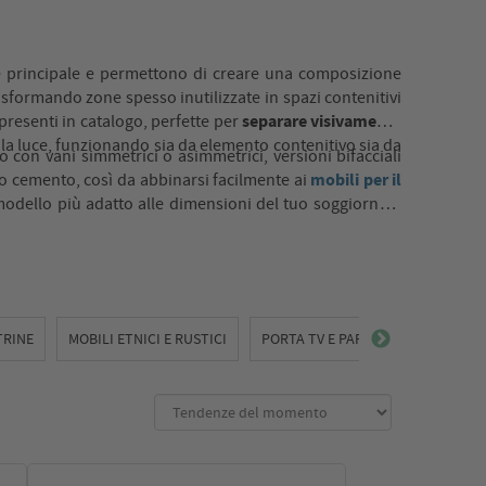
te principale e permettono di creare una composizione
rasformando zone spesso inutilizzate in spazi contenitivi
separare visivamente
 presenti in catalogo, perfette per
la luce, funzionando sia da elemento contenitivo sia da
no con vani simmetrici o asimmetrici, versioni bifacciali
mobili per il
o cemento, così da abbinarsi facilmente ai
il modello più adatto alle dimensioni del tuo soggiorno e
TRINE
MOBILI ETNICI E RUSTICI
PORTA TV E PARETI SOGGIORNO A