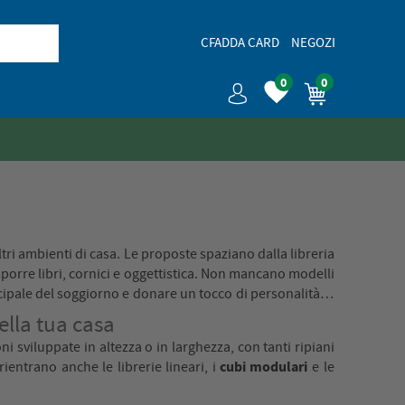
CFADDA CARD
NEGOZI
0
0
 altri ambienti di casa. Le proposte spaziano dalla libreria
esporre libri, cornici e oggettistica. Non mancano modelli
cipale del soggiorno e donare un tocco di personalità in
ella tua casa
ni sviluppate in altezza o in larghezza, con tanti ripiani
cubi modulari
rientrano anche le librerie lineari, i
e le