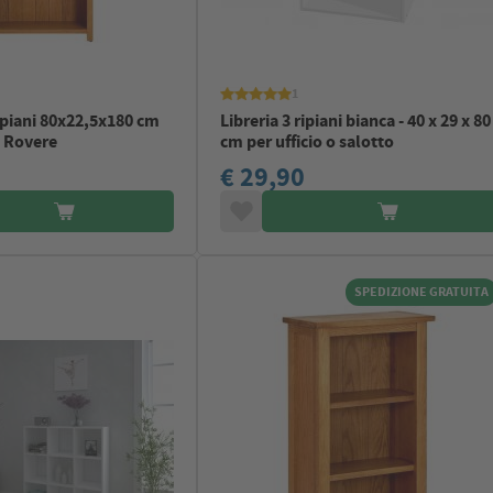
1
Ripiani 80x22,5x180 cm
Libreria 3 ripiani bianca - 40 x 29 x 80
i Rovere
cm per ufficio o salotto
€ 29,90
SPEDIZIONE GRATUITA