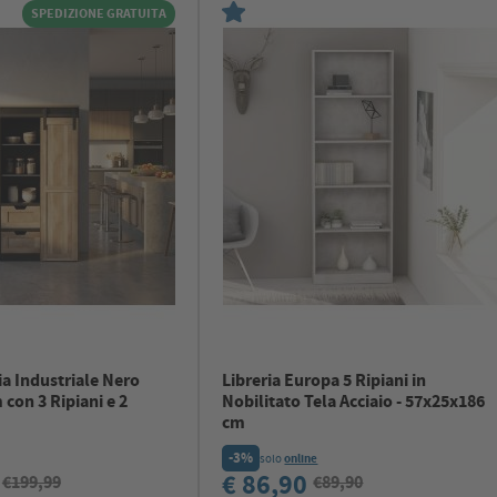
SPEDIZIONE GRATUITA
a Industriale Nero
Libreria Europa 5 Ripiani in
con 3 Ripiani e 2
Nobilitato Tela Acciaio - 57x25x186
cm
-3%
solo
online
0
€ 86,90
€199,99
€89,90