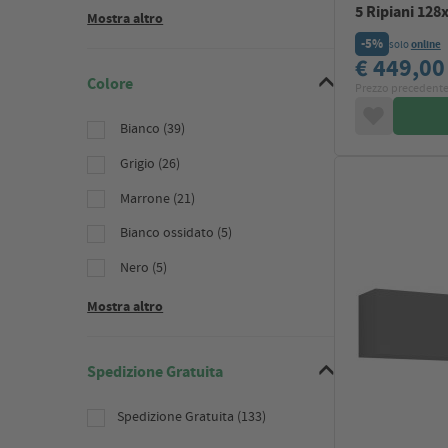
5 Ripiani 128
Mostra altro
-5%
solo
online
€ 449,0
Colore
Prezzo precedente
Bianco (39)
Grigio (26)
Marrone (21)
Bianco ossidato (5)
Nero (5)
Mostra altro
Spedizione Gratuita
Spedizione Gratuita (133)