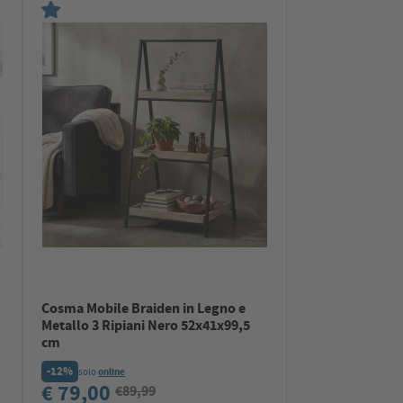
Cosma Mobile Braiden in Legno e
Metallo 3 Ripiani Nero 52x41x99,5
cm
-12%
solo
online
€ 79,00
€89,99