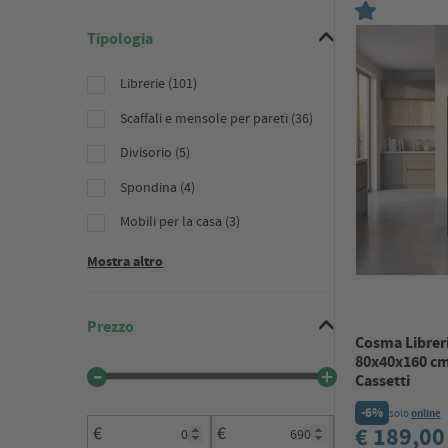
Tipologia
Librerie (101)
Scaffali e mensole per pareti (36)
Divisorio (5)
Spondina (4)
Mobili per la casa (3)
Mostra altro
Prezzo
Cosma Libreri
80x40x160 cm 
Cassetti
-6%
solo
online
€ 189,0
€
€