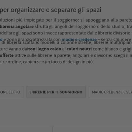
 per organizzare e separare gli spazi
oluzioni più impiegate per il soggiorno: si appoggiano alla pare
libreria angolare
sfrutta gli angoli del soggiorno o dello studio, t
dellare gli spazi sono invece rappresentate dalle librerie divisorie
no
madie e credenze
e zona pranzo attrezzata con
– senza chiudere 
 di libreria scaffale: modelli a colonne strette, librerie multiripia
toni legno caldo
colori neutri
iture vanno dai
ai
come bianco e grigi
offerte
attive sulle librerie a parete, angolari e divisorie: scegli 
ire ordine, capienza e un tocco di design in più.
RONE LETTO
LIBRERIE PER IL SOGGIORNO
MADIE CREDENZE E VE