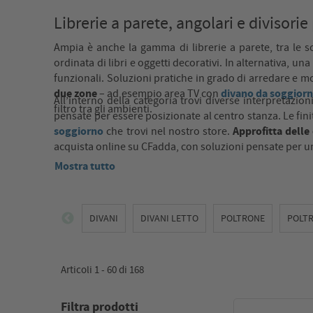
Librerie a parete, angolari e divisorie
Ampia è anche la gamma di librerie a parete, tra le s
ordinata di libri e oggetti decorativi. In alternativa, una
funzionali. Soluzioni pratiche in grado di arredare e mo
due zone
divano da soggior
– ad esempio area TV con
All’interno della categoria trovi diverse interpretazioni
filtro tra gli ambienti.
pensate per essere posizionate al centro stanza. Le fin
soggiorno
Approfitta delle 
che trovi nel nostro store.
acquista online su CFadda, con soluzioni pensate per un
Mostra tutto
DIVANI
DIVANI LETTO
POLTRONE
POLT
Articoli 1 -
60
di
168
Filtra prodotti