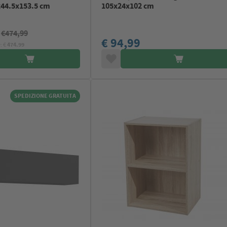
x44.5x153.5 cm
105x24x102 cm
0
€474,99
€ 94,99
: €
474.99
SPEDIZIONE GRATUITA