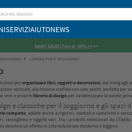
NI
SERVIZI
AIUTO
NEWS
Saldi? SALDI! Fino al -50% >>
>>
 SOGGIORNO
LIBRERIE PER IL SOGGIORNO
o
organizzare libri, oggetti e decorazioni
oluzioni per
, dal living agli
pazio verticale, alla libreria scaffale con vani aperti, perfetta per 
librerie di design
me vere e proprie
per caratterizzare la parete prin
ign e classiche per il soggiorno e gli spazi d
erie compatte
, adatte anche a ingressi, studioli e camerette e versio
ri, raccoglitori e oggetti vari. Tra i prodotti selezionati da CFadda 
 chi desidera un effetto in stile industriale moderno e leggero.