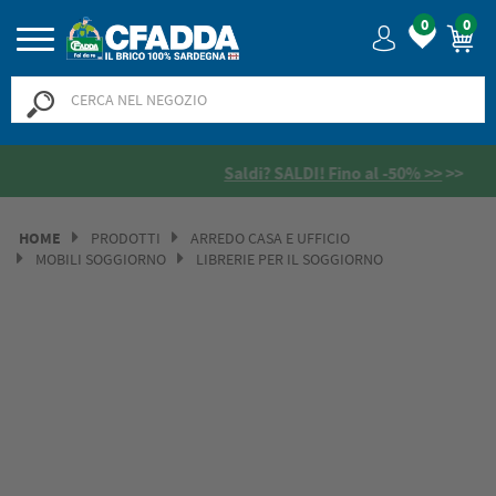
0
0
Saldi? SALDI! Fino al -50% >>
>>
HOME
PRODOTTI
ARREDO CASA E UFFICIO
MOBILI SOGGIORNO
LIBRERIE PER IL SOGGIORNO