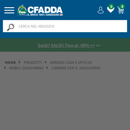
0
0
Saldi? SALDI! Fino al -50% >>
>>
HOME
PRODOTTI
ARREDO CASA E UFFICIO
MOBILI SOGGIORNO
LIBRERIE PER IL SOGGIORNO