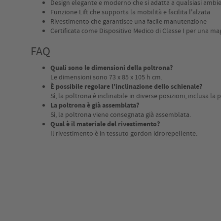
Design elegante e moderno che si adatta a qualsiasi ambi
Funzione Lift che supporta la mobilità e facilita l'alzata
Rivestimento che garantisce una facile manutenzione
Certificata come Dispositivo Medico di Classe I per una mag
FAQ
Quali sono le dimensioni della poltrona?
Le dimensioni sono 73 x 85 x 105 h cm.
È possibile regolare l'inclinazione dello schienale?
Sì, la poltrona è inclinabile in diverse posizioni, inclusa la 
La poltrona è già assemblata?
Sì, la poltrona viene consegnata già assemblata.
Qual è il materiale del rivestimento?
Il rivestimento è in tessuto gordon idrorepellente.