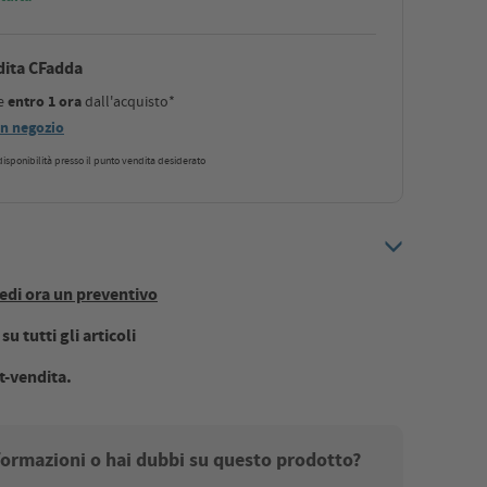
dita CFadda
le
entro 1 ora
dall'acquisto*
 in negozio
a disponibilità presso il punto vendita desiderato
edi ora un preventivo
u tutti gli articoli
t-vendita.
nformazioni o hai dubbi su questo prodotto?