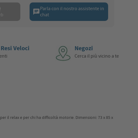
Q
Parla con il nostro assistente in
chat
eb
chat
 Resi Veloci
Negozi
enti
Cerca il più vicino a te
r il relax e per chi ha difficoltà motorie. Dimensioni: 73 x 85 x