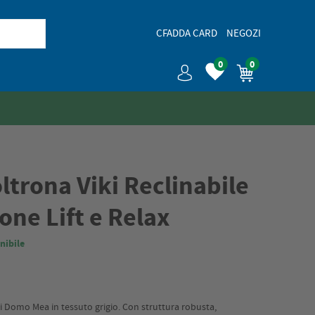
CFADDA CARD
NEGOZI
0
0
trona Viki Reclinabile
ione Lift e Relax
nibile
 di Domo Mea in tessuto grigio. Con struttura robusta,