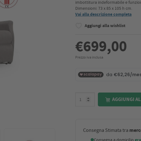
imbottitura indeformabile e funzione 
Dimensioni: 73 x 85 x 105 h cm.
Vai alla descrizione completa
Aggiungi alla wishlist
€699,00
Prezzo iva inclusa
AGGIUNGI AL
merco
Consegna Stimata tra
Consegna a domicilio
gra