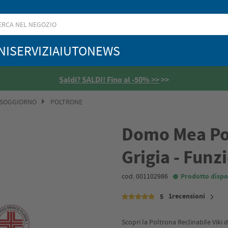
NI
SERVIZI
AIUTO
NEWS
Saldi? SALDI! Fino al -50% >>
>>
 SOGGIORNO
POLTRONE
Domo Mea Pol
Grigia - Funz
cod. 001102986
Prodotto dispo
1recensioni
5
Scopri la Poltrona Reclinabile Viki