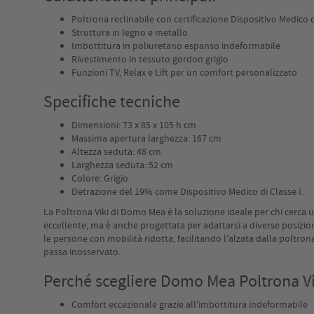
Poltrona reclinabile con certificazione Dispositivo Medico d
Struttura in legno e metallo
Imbottitura in poliuretano espanso indeformabile
Rivestimento in tessuto gordon grigio
Funzioni TV, Relax e Lift per un comfort personalizzato
Specifiche tecniche
Dimensioni: 73 x 85 x 105 h cm
Massima apertura larghezza: 167 cm
Altezza seduta: 48 cm
Larghezza seduta: 52 cm
Colore: Grigio
Detrazione del 19% come Dispositivo Medico di Classe I.
La Poltrona Viki di Domo Mea è la soluzione ideale per chi cerca 
eccellente, ma è anche progettata per adattarsi a diverse posizio
le persone con mobilità ridotta, facilitando l'alzata dalla polt
passa inosservato.
Perché scegliere Domo Mea Poltrona Viki
Comfort eccezionale grazie all'imbottitura indeformabile