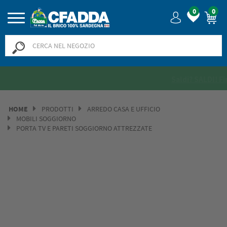
0
0
Saldi? SALDI! Fino al -50% >>
>>
HOME
PRODOTTI
ARREDO CASA E UFFICIO
MOBILI SOGGIORNO
PORTA TV E PARETI SOGGIORNO ATTREZZATE