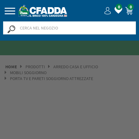
0
0
Saldi? SALDI! Fino al -50% >>
>>
HOME
PRODOTTI
ARREDO CASA E UFFICIO
MOBILI SOGGIORNO
PORTA TV E PARETI SOGGIORNO ATTREZZATE