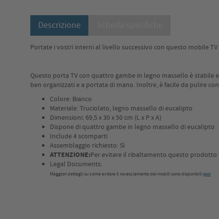
Descrizione
Scheda specifiche
Portate i vostri interni al livello successivo con questo mobile TV
Questo porta TV con quattro gambe in legno massello è stabile e ro
ben organizzati e a portata di mano. Inoltre, è facile da pulire 
Colore: Bianco
Materiale: Truciolato, legno massello di eucalipto
Dimensioni: 69,5 x 30 x 50 cm (L x P x A)
Dispone di quattro gambe in legno massello di eucalipto
Include 4 scomparti
Assemblaggio richiesto: Sì
ATTENZIONE:
Per evitare il ribaltamento questo prodotto de
Legal Documents:
Maggiori dettagli su come evitare il rovesciamento dei mobili sono disponibili
qui