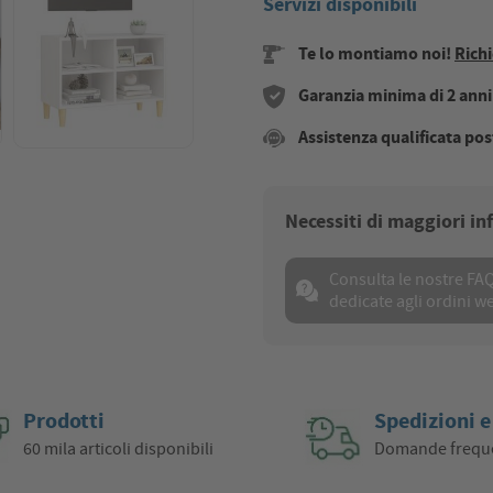
Servizi disponibili
Te lo montiamo noi!
Richi
Garanzia minima di 2 anni s
Assistenza qualificata pos
Necessiti di maggiori i
Consulta le nostre FA
dedicate agli ordini w
Prodotti
Spedizioni e
60 mila articoli disponibili
Domande frequ