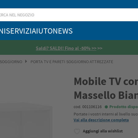
NI
SERVIZI
AIUTO
NEWS
Saldi? SALDI! Fino al -50% >>
>>
 SOGGIORNO
PORTA TV E PARETI SOGGIORNO ATTREZZATE
Mobile TV co
Massello Bia
cod. 001106116
Prodotto dispo
Portate i vostri interni al livello 
Vai alla descrizione completa
Aggiungi alla wishlist