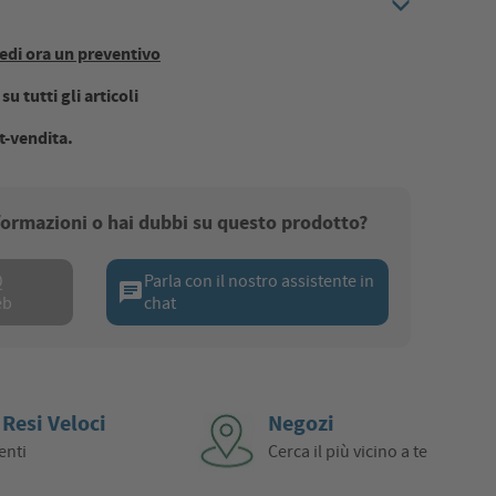
edi ora un preventivo
u tutti gli articoli
t-vendita.
nformazioni o hai dubbi su questo prodotto?
Q
Parla con il nostro assistente in
chat
eb
chat
 Resi Veloci
Negozi
enti
Cerca il più vicino a te