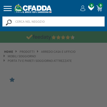
0
0
Saldi? SALDI! Fino al -50% >>
>>
HOME
PRODOTTI
ARREDO CASA E UFFICIO
MOBILI SOGGIORNO
PORTA TV E PARETI SOGGIORNO ATTREZZATE