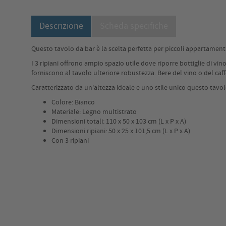
Descrizione
Scheda specifiche
Questo tavolo da bar è la scelta perfetta per piccoli appartamen
I 3 ripiani offrono ampio spazio utile dove riporre bottiglie di vin
forniscono al tavolo ulteriore robustezza. Bere del vino o del ca
Caratterizzato da un'altezza ideale e uno stile unico questo tavo
Colore: Bianco
Materiale: Legno multistrato
Dimensioni totali: 110 x 50 x 103 cm (L x P x A)
Dimensioni ripiani: 50 x 25 x 101,5 cm (L x P x A)
Con 3 ripiani