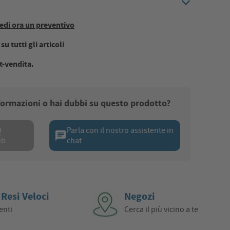
edi ora un preventivo
u tutti gli articoli
t-vendita.
nformazioni o hai dubbi su questo prodotto?
Q
Parla con il nostro assistente in
chat
eb
chat
 Resi Veloci
Negozi
enti
Cerca il più vicino a te