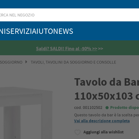
NI
SERVIZI
AIUTO
NEWS
Saldi? SALDI! Fino al -50% >>
>>
 SOGGIORNO
TAVOLI, TAVOLINI DA SOGGIORNO E CONSOLLE
Tavolo da Ba
110x50x103 
cod. 001102502
Prodotto dispo
Questo tavolo da bar è la scelta per
Vai alla descrizione completa
Aggiungi alla wishlist