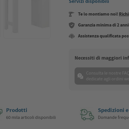
Servizi disponibili
Te lo montiamo noi!
Richi
Garanzia minima di 2 anni s
Assistenza qualificata pos
Necessiti di maggiori i
Consulta le nostre FA
dedicate agli ordini w
Prodotti
Spedizioni e
60 mila articoli disponibili
Domande frequ