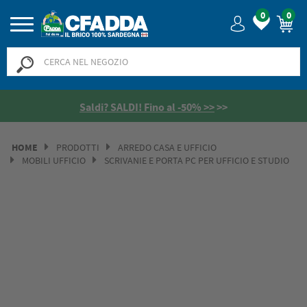
0
0
Saldi? SALDI! Fino al -50% >>
>>
HOME
PRODOTTI
ARREDO CASA E UFFICIO
MOBILI UFFICIO
SCRIVANIE E PORTA PC PER UFFICIO E STUDIO