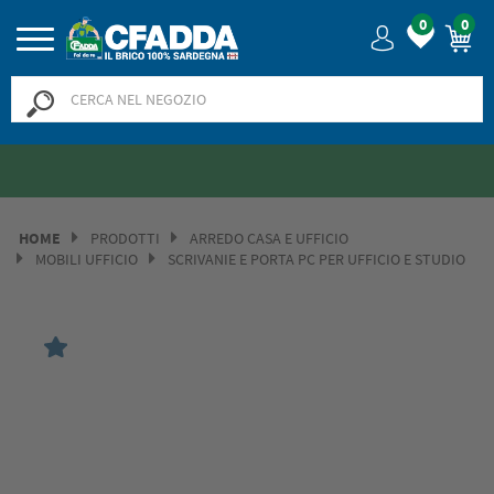
0
0
Saldi? SALDI! Fino al -50% >>
>>
HOME
PRODOTTI
ARREDO CASA E UFFICIO
MOBILI UFFICIO
SCRIVANIE E PORTA PC PER UFFICIO E STUDIO