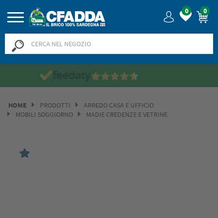
0
0
Saldi? SALDI! Fino
HOME
PRODOTTI
ARREDO CASA E UFFICIO
MOBILI SOGGIORNO
MADIE CREDENZE E VETRINE