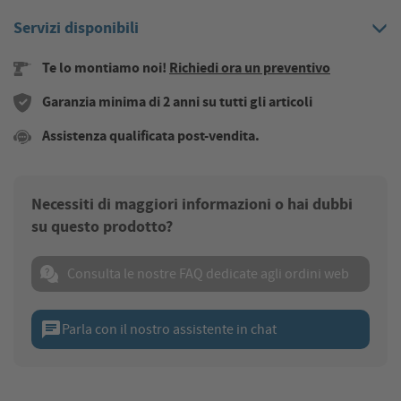
Servizi disponibili
Te lo montiamo noi!
Richiedi ora un preventivo
Garanzia minima di 2 anni su tutti gli articoli
Assistenza qualificata post-vendita.
Necessiti di maggiori informazioni o hai dubbi
su questo prodotto?
Consulta le nostre FAQ dedicate agli ordini web
chat
Parla con il nostro assistente in chat