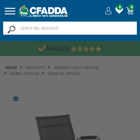
0
0
HOME
PRODOTTI
ARREDO CASA E UFFICIO
MOBILI UFFICIO
SEDIE DA UFFICIO