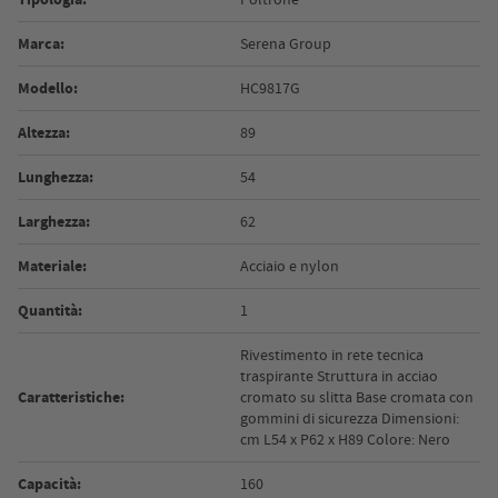
Marca:
Serena Group
Modello:
HC9817G
Altezza:
89
Lunghezza:
54
Larghezza:
62
Materiale:
Acciaio e nylon
Quantità:
1
Rivestimento in rete tecnica
traspirante Struttura in acciao
Caratteristiche:
cromato su slitta Base cromata con
gommini di sicurezza Dimensioni:
cm L54 x P62 x H89 Colore: Nero
Capacità:
160