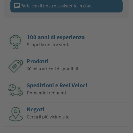
chat
Parla con il nostro assistente in chat
100 anni di esperienza
Scopri la nostra storia
Prodotti
60 mila articoli disponibili
Spedizioni e Resi Veloci
Domande frequenti
Negozi
Cerca il più vicino a te