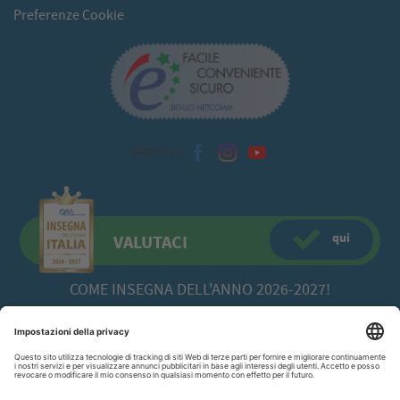
Preferenze Cookie
Seguici su
qui
VALUTACI
COME INSEGNA DELL'ANNO 2026-2027!