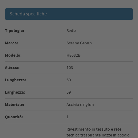
Scheda specifiche
Tipologia:
Sedia
Marca:
Serena Group
Modello:
H8082B
Altezza:
103
Lunghezza:
60
Larghezza:
59
Materiale:
Acciaio e nylon
Quantità:
1
Rivestimento in tessuto e rete
tecnica traspirante Razze in acciaio