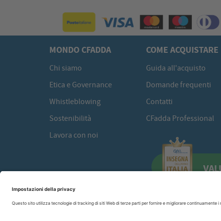
MONDO CFADDA
COME ACQUISTARE
Chi siamo
Guida all'acquisto
Etica e Governance
Domande frequenti
Whistleblowing
Contatti
Sostenibilità
CFadda Professional
Lavora con noi
VAL
CFadda SRL
a socio unico -
Copyright© 2026 Via Calamattia, 23