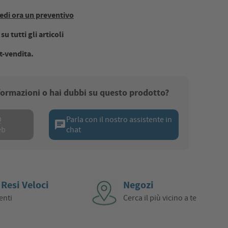
edi ora un preventivo
u tutti gli articoli
t-vendita.
nformazioni o hai dubbi su questo prodotto?
Q
Parla con il nostro assistente in
chat
eb
chat
 Resi Veloci
Negozi
enti
Cerca il più vicino a te