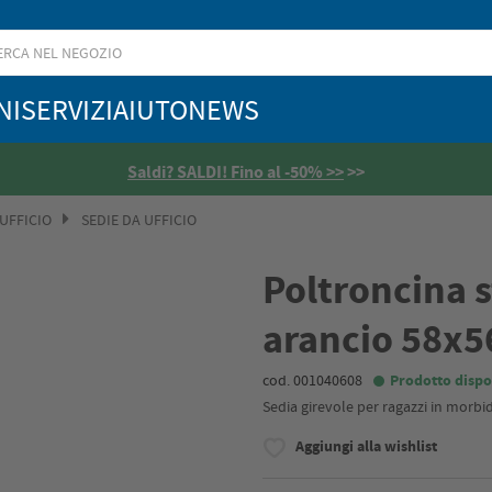
NI
SERVIZI
AIUTO
NEWS
Saldi? SALDI! Fino al -50% >>
>>
 UFFICIO
SEDIE DA UFFICIO
Poltroncina 
arancio 58x5
cod. 001040608
Prodotto dispo
Sedia girevole per ragazzi in morbi
Aggiungi alla wishlist