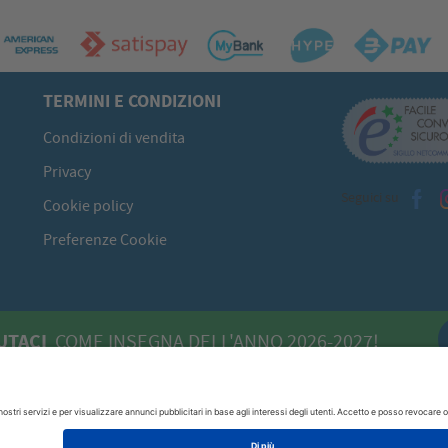
TERMINI E CONDIZIONI
Condizioni di vendita
Privacy
Seguici su
Cookie policy
Preferenze Cookie
UTACI
COME INSEGNA DELL'ANNO 2026-2027!
 - 09134 Cagliari (CA)
070/520422
P.I. 00613980929