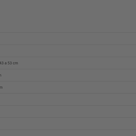
 43 a 53 cm
m
cm