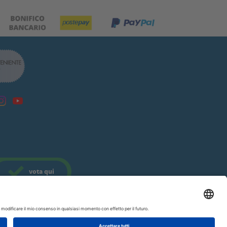
vota
qui