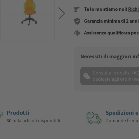
Te lo montiamo noi!
Richi
Garanzia minima di 2 anni s
Assistenza qualificata pos
Necessiti di maggiori i
Consulta le nostre FA
dedicate agli ordini w
Prodotti
Spedizioni e
60 mila articoli disponibili
Domande frequ