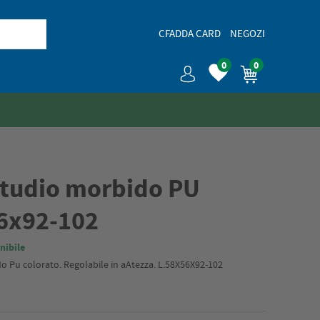
CFADDA CARD
NEGOZI
0
0
studio morbido PU
6x92-102
nibile
do Pu colorato. Regolabile in aAtezza. L.58X56X92-102