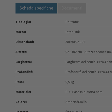
Scheda specifiche
Documenti
Tipologia:
Poltrone
Marca:
Inter Link
Dimensioni:
58x56x92-102
Altezza:
92 - 102 cm - Altezza seduta da
Larghezza:
Larghezza del sedile: circa 47 c
Profondità:
Profondità del sedile: circa 43 
Peso:
9,5 kg
Materiale:
PU - Base in plastica nera
Colore:
Arancio/Giallo
Portata:
fino a 80 kg