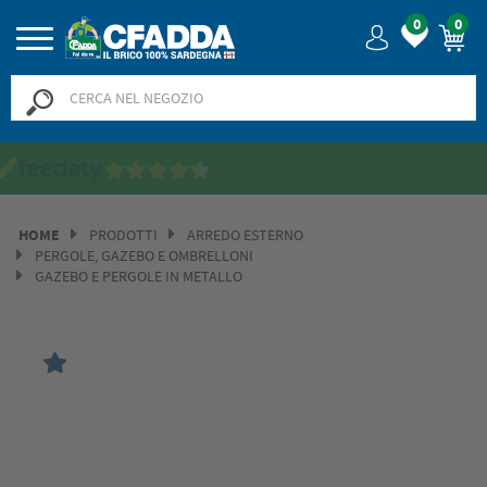
0
0
Saldi? SALDI! Fino al -50% >>
>>
HOME
PRODOTTI
ARREDO ESTERNO
PERGOLE, GAZEBO E OMBRELLONI
GAZEBO E PERGOLE IN METALLO