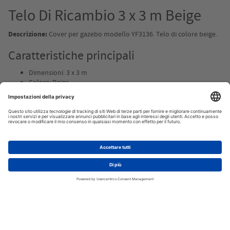
Telo Di Ricambio 3 x 3 m Beige
Descrizione:
Cover per gazebo modello YF3136. Telo di colore beige.
Caratteristiche principali
Dimensioni: 3 x 3 m
Colore: Beige
Compatibile con gazebo modello YF3136
Facile da installare
Resistente agli agenti atmosferici
Materiali di alta qualità per durata estesa
Specifiche tecniche
Modello: CECOVERYF3136B
Dimensioni: 3 x 3 m
AGGIUNGI AL CARRELLO
Colore: Beige
Materiale: Tessuto resistente
Impermeabilità: Sì
Questo telo di ricambio è ideale per chi cerca una soluzione pratica e
duratura per il proprio gazebo. Realizzato in tessuto di alta qualità,