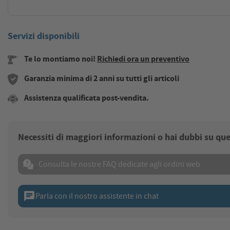
Servizi disponibili
Te lo montiamo noi!
Richiedi ora un preventivo
Garanzia minima di 2 anni su tutti gli articoli
Assistenza qualificata post-vendita.
Necessiti di maggiori informazioni o hai dubbi su qu
Consulta le nostre FAQ dedicate agli ordini web
chat
Parla con il nostro assistente in chat