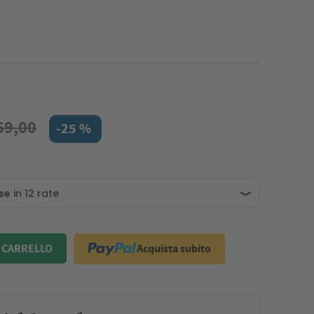
69,00
-25 %
Acquista subito
 CARRELLO