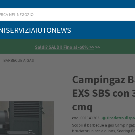
NI
SERVIZI
AIUTO
NEWS
Saldi? SALDI! Fino al -50% >>
>>
BARBECUE A GAS
Campingaz Ba
EXS SBS con 
cmq
cod. 001141203
Prodotto dispo
Scopri il barbecue a gas Campingaz S
bruciatori in acciaio inox, Searing 