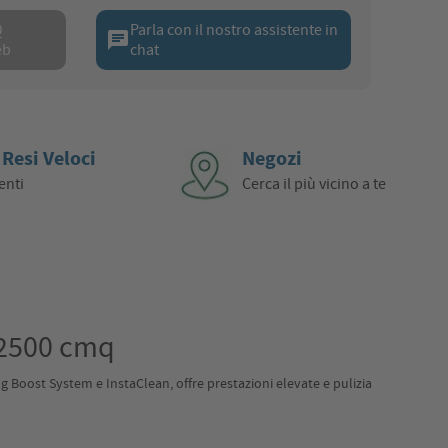
Q
Parla con il nostro assistente in
chat
eb
chat
 Resi Veloci
Negozi
enti
Cerca il più vicino a te
 2500 cmq
ng Boost System e InstaClean, offre prestazioni elevate e pulizia