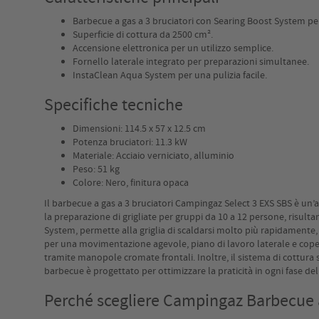
Barbecue a gas a 3 bruciatori con Searing Boost System per
Superficie di cottura da 2500 cm².
Accensione elettronica per un utilizzo semplice.
Fornello laterale integrato per preparazioni simultanee.
InstaClean Aqua System per una pulizia facile.
Specifiche tecniche
Dimensioni: 114.5 x 57 x 12.5 cm
Potenza bruciatori: 11.3 kW
Materiale: Acciaio verniciato, alluminio
Peso: 51 kg
Colore: Nero, finitura opaca
Il barbecue a gas a 3 bruciatori Campingaz Select 3 EXS SBS è un’ap
la preparazione di grigliate per gruppi da 10 a 12 persone, risultan
System, permette alla griglia di scaldarsi molto più rapidamente
per una movimentazione agevole, piano di lavoro laterale e coperc
tramite manopole cromate frontali. Inoltre, il sistema di cottura si
barbecue è progettato per ottimizzare la praticità in ogni fase dell
Perché scegliere Campingaz Barbecue 