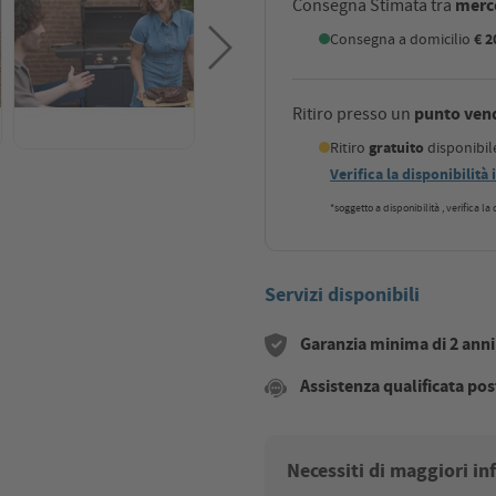
merco
Consegna Stimata tra
Consegna a domicilio
€ 2
punto ven
Ritiro presso un
Ritiro
gratuito
disponibi
Verifica la disponibilità
*soggetto a disponibilità , verifica l
Servizi disponibili
Garanzia minima di 2 anni s
Assistenza qualificata pos
Necessiti di maggiori i