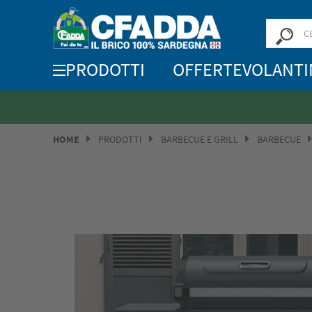
PRODOTTI
OFFERTE
VOLANTI
HOME
PRODOTTI
BARBECUE E GRILL
BARBECUE