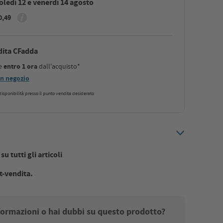
ledì 12 e venerdì 14 agosto
0,49
dita CFadda
le
entro 1 ora
dall'acquisto*
 in negozio
a disponibilità presso il punto vendita desiderato
u tutti gli articoli
t-vendita.
nformazioni o hai dubbi su questo prodotto?