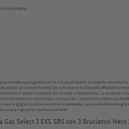
 cottura rapida.
parecchiatura progettata per la cottura all’aperto su superfici domestiche o i
do adatto sia a utenti hobbisti sia a chi ricerca funzionalità affidabili in a
, riducendo il tempo necessario per portare a temperatura. La struttura inc
hio bombato con termometro incorporato. L’accensione elettronica facilita l
 basa su griglia e piastra reversibile in dotazione, con possibilità di integra
a cottura e garantire risultati eccellenti.
a Gas Select 3 EXS SBS con 3 Bruciatori Ner