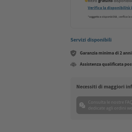
Ritiro
gratuito
disponibi
Verifica la disponibilità
*soggetto a disponibilità , verifica l
Servizi disponibili
Garanzia minima di 2 anni s
Assistenza qualificata pos
Necessiti di maggiori i
Consulta le nostre FA
dedicate agli ordini w