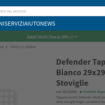
NI
SERVIZI
AIUTO
NEWS
Saldi? SALDI! Fino al -50% >>
>>
ONE
TAPPETI E ZERBINI
Defender Tap
Bianco 29x29
Stoviglie
cod. 001103097
Prodotto dispo
Tappeto lavello Defender 29x29 cm in
delle stoviglie fragili. Lavabile in l