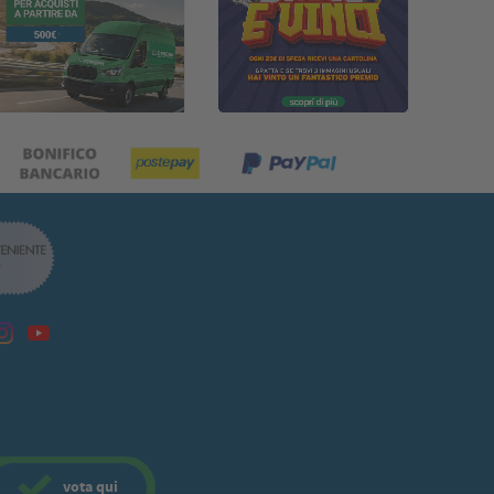
vota
qui