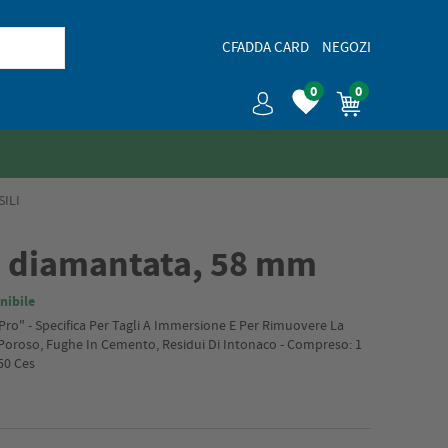
CFADDA CARD
NEGOZI
0
0
ILI
a diamantata, 58 mm
nibile
Pro" - Specifica Per Tagli A Immersione E Per Rimuovere La
o Poroso, Fughe In Cemento, Residui Di Intonaco - Compreso: 1
50 Ces