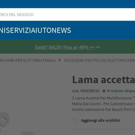
NI
SERVIZI
AIUTO
NEWS
Saldi? SALDI! Fino al -50% >>
>>
 RICAMBI PER ELETTROUTENSILI
ACCESSORI PER PICCOLI ELETTROUTENS
Lama accett
cod. 000039519
Prodotto dispo
1 Lama Accetta Per Multifunzione "
Malta Dai Giunti - Per Calcestruzz
Anello Adattatore Per Bosch Pmf 2
Aggiungi alla wishlist