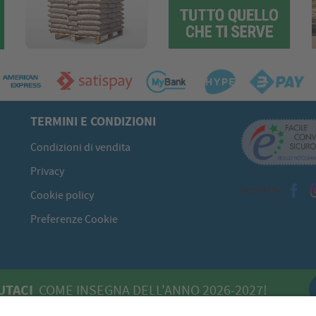
TERMINI E CONDIZIONI
Condizioni di vendita
Privacy
Seguici su
Cookie policy
Preferenze Cookie
UTACI
COME INSEGNA DELL'ANNO 2026-2027!