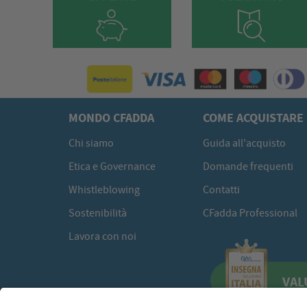
MONDO CFADDA
COME ACQUISTARE
Chi siamo
Guida all'acquisto
Etica e Governance
Domande frequenti
Whistleblowing
Contatti
Sostenibilità
CFadda Professional
Lavora con noi
VAL