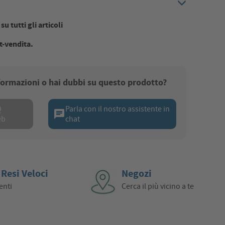
u tutti gli articoli
t-vendita.
nformazioni o hai dubbi su questo prodotto?
Q
Parla con il nostro assistente in
chat
eb
chat
 Resi Veloci
Negozi
enti
Cerca il più vicino a te