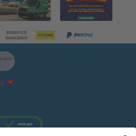
vota
qui