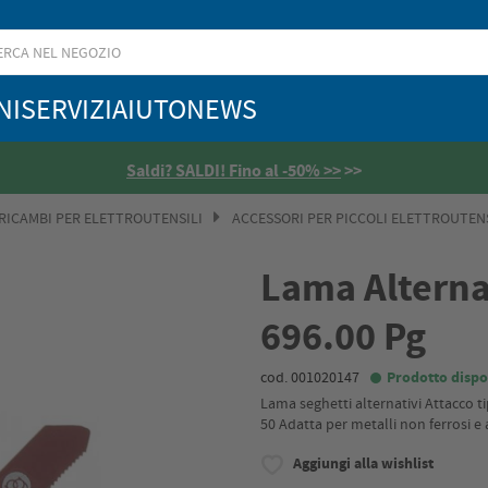
NI
SERVIZI
AIUTO
NEWS
Saldi? SALDI! Fino al -50% >>
>>
 RICAMBI PER ELETTROUTENSILI
ACCESSORI PER PICCOLI ELETTROUTENS
Lama Alternat
696.00 Pg
cod. 001020147
Prodotto dispo
Lama seghetti alternativi Attacco
50 Adatta per metalli non ferrosi e 
Aggiungi alla wishlist