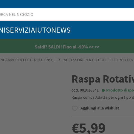
NI
SERVIZI
AIUTO
NEWS
Saldi? SALDI! Fino al -50% >>
>>
 RICAMBI PER ELETTROUTENSILI
ACCESSORI PER PICCOLI ELETTROUTENS
Raspa Rotati
cod. 001018341
Prodotto dispo
Raspa conica Adatta per ogni tipo
Aggiungi alla wishlist
€5,99