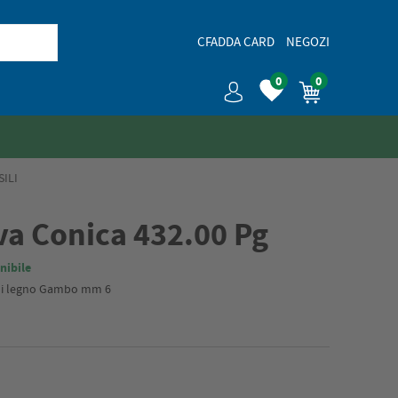
CFADDA CARD
NEGOZI
0
0
ILI
va Conica 432.00 Pg
nibile
 di legno Gambo mm 6