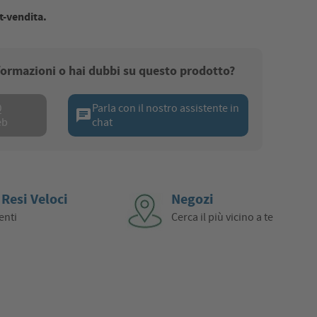
t-vendita.
nformazioni o hai dubbi su questo prodotto?
Q
Parla con il nostro assistente in
chat
eb
chat
 Resi Veloci
Negozi
enti
Cerca il più vicino a te