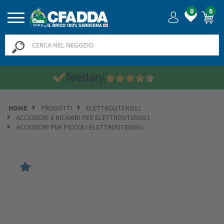
0
0
Saldi? SALDI! Fino al -50% 
HOME
PRODOTTI
ELETTROUTENSILI
ACCESSORI E RICAMBI PER ELETTROUTENSILI
ACCESSORI PER PICCOLI ELETTROUTENSILI