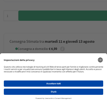
martedì 11 e giovedì 13 agosto
Consegna Stimata tra
Consegna a domicilio
€ 6,99
Servizi disponibili
Garanzia minima di 2 anni su tutti gli articoli
Assistenza qualificata post-vendita.
AGGIUNGI AL CARRELLO
Necessiti di maggiori informazioni o hai dubbi su qu