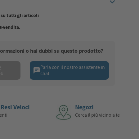
u tutti gli articoli
t-vendita.
nformazioni o hai dubbi su questo prodotto?
Q
Parla con il nostro assistente in
chat
eb
chat
 Resi Veloci
Negozi
enti
Cerca il più vicino a te