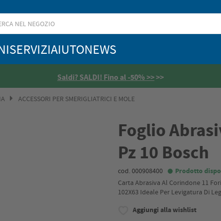
NI
SERVIZI
AIUTO
NEWS
Saldi? SALDI! Fino al -50% >>
>>
IA
ACCESSORI PER SMERIGLIATRICI E MOLE
Foglio Abrasi
Pz 10 Bosch
cod. 000908400
Prodotto dispo
Carta Abrasiva Al Corindone 11 Fo
102X63 Ideale Per Levigatura Di L
Aggiungi alla wishlist