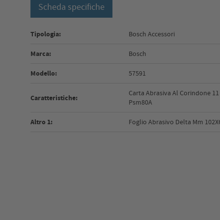
Scheda specifiche
Tipologia:
Bosch Accessori
Marca:
Bosch
Modello:
57591
Carta Abrasiva Al Corindone 11
Caratteristiche:
Psm80A
Altro 1:
Foglio Abrasivo Delta Mm 102X6