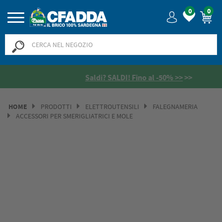
0
0
Saldi? SALDI! Fino al -50% >>
>>
HOME
PRODOTTI
ELETTROUTENSILI
FALEGNAMERIA
ACCESSORI PER SMERIGLIATRICI E MOLE